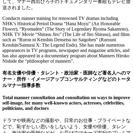
して、マナー西出ひろ子のドキュメンタリー番組もテレビ放
送されました。
Conducts manner training for renowned TV dramas including
NHK’s Historical Period Drama “Hana Moyu” (An Honorable
Flower), “Ryomaden” (The Story of Legendary Ryoma Sakamoto),
NHK TV Movie “Shirasu Jiro” (The Life of Jiro Shirasu), and films
such as “Rurou ni Kenshin Densetsu no Saigohen” (Rurouni
Kenshin/Samurai X: The Legend Ends). She has made numerous
appearances in TV programs, newspaper and magazine articles, and
has also appeared in a documentary program about Manners Hiroko
Nishide the “philosopher of manners”.
有名女優や俳優・タレント・政治家・医師など著名人へのマ
ナー・所作・イメージアップコンサルティングなどのトータ
ルマナー指導多数
Total manner consultation and consultation on ways to improve
self-image, for many well-known actors, actresses, celebrities,
politicians, and doctors
ドラマや映画などの撮影や、日常のお仕事・プライベートな
どで、恥ずかしい思いをしないよう、女優や俳優、タレン
ト、政治家や医師などが、お忍びでマナーズ宙妃のプレミア