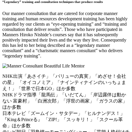
“Legendary” training and consultation techniques that produce results
Our manner consultation that are catered for corporate manner
training and human resources development training has been highly
regarded by our clients as “eye-opening training” and “training and
consultation that deliver results”. Those who have participated in
Manners Hiroko Nishide’s courses say that it has subsequently
positively impacted their lives and the way they live. Consequently
this has led to her being described as a “legendary manner
consultant” and a “charismatic manners consultant” who delivers
“legendary training”.
NHK出演「あさイチ」「バリューの真実」「めざせ！会社
の星」 「オイコノミア」「ナインティナインのいっちょま
え！」「世界で日本GO」ほか多数
NHKドラマ指導「龍馬伝」「いだてん」「岸辺露伴は動か
ない 富豪村」 「白洲次郎」「浮世の画家」「ガラスの家」
ほか多数
日本テレビ「ズームイン・サタデー」「ヒルナンデス！」
『King＆Princeる』 「ZIP!」「スッキリ！」「スクール革
命」ほか多数
テレビ朝日「羽鳥慎一モーニングショー」「芸能人格付けチ