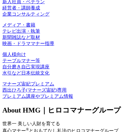
新入社員・ベテラン
経営者・講師養成
企業コンサルティング
メディア・書籍
テレビ出演・執筆
新聞雑誌など取材
映画・ドラママナー指導
個人様向け
テーブルマナー等
自分磨き自己実現講座
水引など日本伝統文化
マナーズ宙妃プレミアム
西出ひろ子(マナーズ宙妃)専用
プレミアム講座やプレミアム情報
About
HMG｜ヒロコマナーグループ
世界一 美しい人財を育てる
®
真心マナー
とおもてなし礼法のヒロコマナーグループ