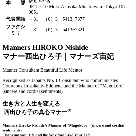
坂ビル9階
本 部
9F 1-7-10 Moto-Akasaka Minato-ward Tokyo 107-
0051
代表電話
＋81 （0）3 5413−7377
ファクシ
＋81 （0）3 5413−7321
ミリ
Manners HIROKO Nishide
マナー西出ひろ子｜マナーズ宙妃
Manner Consultant Beautiful Life Mentor
Recognized as Japan’s No. 1 Consultant who communicates
Courteous Hospitality Etiquette and the Manner of "Magokoro"
(sincere and cordial sentiments)
生き方と人生を変える
®
西出ひろ子の真心マナー
Manners Hiroko Nishide’s Manner of
"Magokoro"
(sincere and cordial
sentiments)
Changing your life and the Way You Live Your Life