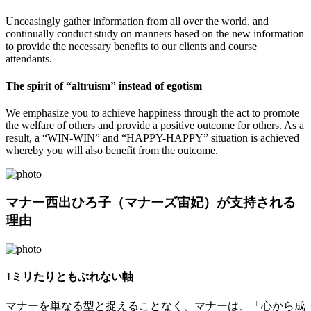
Unceasingly gather information from all over the world, and
continually conduct study on manners based on the new information
to provide the necessary benefits to our clients and course
attendants.
The spirit of “altruism” instead of egotism
We emphasize you to achieve happiness through the act to promote
the welfare of others and provide a positive outcome for others. As a
result, a “WIN-WIN” and “HAPPY-HAPPY” situation is achieved
whereby you will also benefit from the outcome.
マナー西出ひろ子
（マナーズ宙妃）
が支持される
理由
1ミリたりともぶれない軸
マナーを単なる型と捉えることなく、マナーは、「心から成