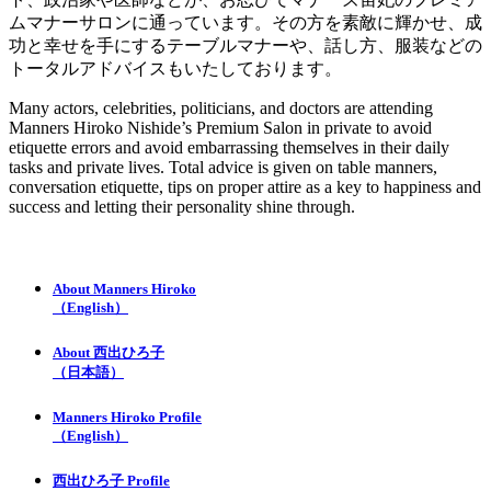
ムマナーサロンに通っています。その方を素敵に輝かせ、成
功と幸せを手にするテーブルマナーや、話し方、服装などの
トータルアドバイスもいたしております。
Many actors, celebrities, politicians, and doctors are attending
Manners Hiroko Nishide’s Premium Salon in private to avoid
etiquette errors and avoid embarrassing themselves in their daily
tasks and private lives. Total advice is given on table manners,
conversation etiquette, tips on proper attire as a key to happiness and
success and letting their personality shine through.
About Manners Hiroko
（English）
About 西出ひろ子
（日本語）
Manners Hiroko Profile
（English）
西出ひろ子 Profile