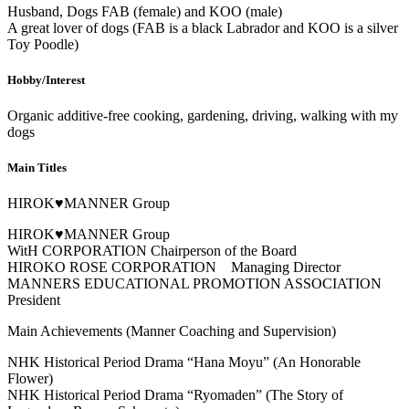
Husband, Dogs FAB (female) and KOO (male)
A great lover of dogs (FAB is a black Labrador and KOO is a silver
Toy Poodle)
Hobby/Interest
Organic additive-free cooking, gardening, driving, walking with my
dogs
Main Titles
HIROK♥MANNER Group
HIROK♥MANNER Group
WitH CORPORATION Chairperson of the Board
HIROKO ROSE CORPORATION Managing Director
MANNERS EDUCATIONAL PROMOTION ASSOCIATION
President
Main Achievements (Manner Coaching and Supervision)
NHK Historical Period Drama “Hana Moyu” (An Honorable
Flower)
NHK Historical Period Drama “Ryomaden” (The Story of