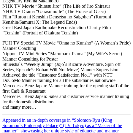
Legendary Ryoma Sakamoto)
NHK TV Movie “Shirasu Jiro” (The Life of Jiro Shirasu)
NHK TV Drama “Garasu no Ie” (The House of Glass)
Film “Rurou ni Kenshin Densetsu no Saigohen” (Rurouni
Kenshin/Samurai X: The Legend Ends)
Great East Japan Earthquake Reconstruction Charity Film
“Tenshin” (Portrait of Okakura Tenshin)
FUJI TV Special TV Movie “Onna no Kunsho” (A Woman`s Pride)
Manner Coaching
Nippon TV Mini Series “Marumaru Tsuma” (My Wife’s Secret)
Manner Consulting for Poster
Shueisha`s “Weekly Jump” (Jojo`s Bizarre Adventure, Spin-off
Series, Episode5: Rohan Will Not Move) Manner Supervision
Achieved the title “Customer Satisfaction No.1” with NTT
DoCoMo Manner training for all the subsidiaries nationwide
Mercedes - Benz Japan: Manner training for the opening staff of the
first Café & Restaurant
Mercedes - Benz Japan: Sales and customer service manner training
for the domestic distributors
and many more…
Appeared in an in-depth coverage in “Solomon-Ryu (King
Solomon`s Philosophy Palace)” (TV Tokyo)
as a “Master of the
manner”, showcasing her unique style of etiquette and manner