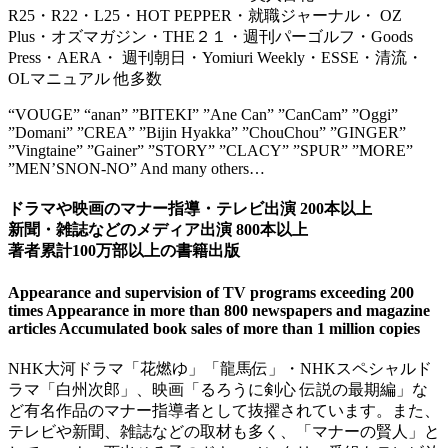
R25・R22・L25・HOT PEPPER・就職ジャーナル・ OZ
Plus・オズマガジン・THE２１・週刊パーゴルフ・Goods
Press・AERA・ 週刊朝日・Yomiuri Weekly・ESSE・清流・
OLマニュアル 他多数
“VOUGE” “anan” ”BITEKI” ”Ane Can” ”CanCam” ”Oggi”
”Domani” ”CREA” ”Bijin Hyakka” ”ChouChou” ”GINGER”
”Vingtaine” ”Gainer” ”STORY” ”CLACY” ”SPUR” ”MORE”
”MEN’SNON-NO” And many others…
ドラマや映画のマナー指導・テレビ出演 200本以上
新聞・雑誌などのメディア出演 800本以上
著者累計100万部以上の書籍出版
Appearance and supervision of TV programs exceeding 200
times Appearance in more than 800 newspapers and magazine
articles Accumulated book sales of more than 1 million copies
NHK大河ドラマ「花燃ゆ」「龍馬伝」・NHKスペシャルド
ラマ「白州次郎」、映画「るろうに剣心 伝説の最期編」な
ど有名作品のマナー指導者として抜擢されています。また、
テレビや新聞、雑誌などの取材も多く、「マナーの賢人」と