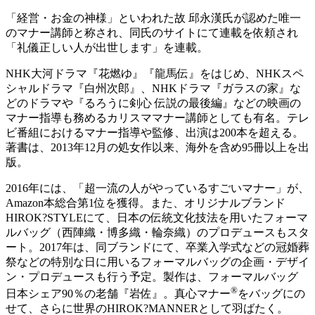
「経営・お金の神様」といわれた故 邱永漢氏が認めた唯一
のマナー講師と称され、同氏のサイトにて連載を依頼され
「礼儀正しい人が出世します」を連載。
NHK大河ドラマ『花燃ゆ』『龍馬伝』をはじめ、NHKスペ
シャルドラマ『白州次郎』、NHKドラマ『ガラスの家』な
どのドラマや『るろうに剣心 伝説の最後編』などの映画の
マナー指導も務めるカリスママナー講師としても有名。テレ
ビ番組におけるマナー指導や監修、出演は200本を超える。
著書は、2013年12月の処女作以来、海外を含め95冊以上を出
版。
2016年には、「超一流の人がやっているすごいマナー」が、
Amazon本総合第1位を獲得。また、オリジナルブランド
HIROK?STYLEにて、日本の伝統文化技法を用いたフォーマ
ルバッグ（西陣織・博多織・輪奈織）のプロデュースもスタ
ート。2017年は、同ブランドにて、卒業入学式などの冠婚葬
祭などの特別な日に用いるフォーマルバッグの企画・デザイ
ン・プロデュースも行う予定。製作は、フォーマルバッグ
®
日本シェア90％の老舗『岩佐』。真心マナー
をバッグにの
せて、さらに世界のHIROK?MANNERとして羽ばたく。