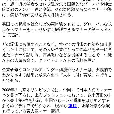
は、超一流の学者やセレブ達が集う国際的なパーティや紳士
倶楽部のメンバー達と交流。その実体験からなるマナー指導
は、信頼の価値ありと高く評価される。
英国での起業や社交などの実体験をもとに、グローバルな視
点からマナーをわかりやすく解説できるマナーの第一人者と
して定評。
どの流派にも属することなく、すべての流派の作法を知り尽
くした上において、その人や企業にとっての幸せを第一に考
えたマナーや話し方、言葉遣いなどを提案することで、生徒
からの人気も高く、クライアントからの信頼も厚い。
企業研修やコンサルティング・講演やセミナーは、実践的で
わかりやすく結果と成果を出す『人材（財）育成』を行うこ
とで有名。
2008年の北京オリンピックでは、中国にて日本人初のマナー
本を書き下ろし、上海ブックフェアにおいて、数十万冊の中
から売上第3位を記録。中国でもテレビ番組をはじめとする
多くのメディアで紹介され、現在も
連載
、企業研修や講演
も行っている実力派マナー講師。