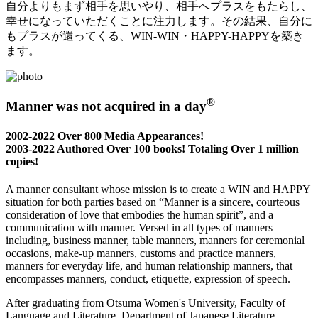
自分よりもまず相手を思いやり、相手へプラスをもたらし、
幸せになっていただくことに注力します。その結果、自分に
もプラスが還ってくる、WIN-WIN・HAPPY-HAPPYを築き
ます。
®
Manner was not acquired in a day
2002-2022 Over 800 Media Appearances!
2003-2022 Authored Over 100 books! Totaling Over 1 million
copies!
A manner consultant whose mission is to create a WIN and HAPPY
situation for both parties based on “Manner is a sincere, courteous
consideration of love that embodies the human spirit”, and a
communication with manner. Versed in all types of manners
including, business manner, table manners, manners for ceremonial
occasions, make-up manners, customs and practice manners,
manners for everyday life, and human relationship manners, that
encompasses manners, conduct, etiquette, expression of speech.
After graduating from Otsuma Women's University, Faculty of
Language and Literature, Department of Japanese Literature