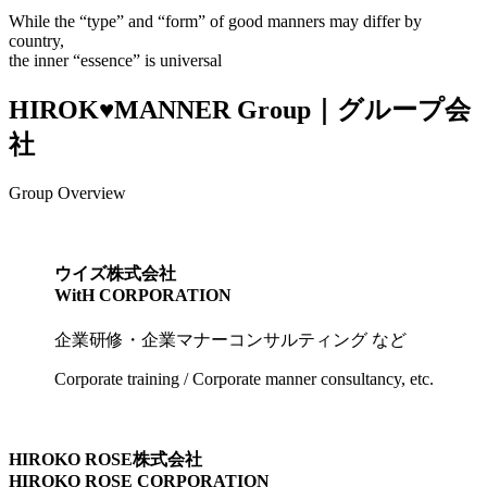
While the “type” and “form” of good manners may differ by
country,
the inner “essence” is universal
HIROK♥MANNER
Group｜グループ会
社
Group Overview
ウイズ株式会社
WitH CORPORATION
企業研修・企業マナーコンサルティング など
Corporate training / Corporate manner consultancy, etc.
HIROKO ROSE株式会社
HIROKO ROSE CORPORATION