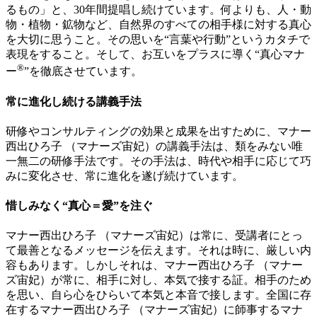
るもの」と、30年間提唱し続けています。何よりも、人・動
物・植物・鉱物など、自然界のすべての相手様に対する真心
を大切に思うこと。その思いを“言葉や行動”というカタチで
表現をすること。そして、お互いをプラスに導く“真心マナ
®
ー
”を徹底させています。
常に進化し続ける講義手法
研修やコンサルティングの効果と成果を出すために、マナー
西出ひろ子 （マナーズ宙妃）の講義手法は、類をみない唯
一無二の研修手法です。その手法は、時代や相手に応じて巧
みに変化させ、常に進化を遂げ続けています。
惜しみなく“真心＝愛”を注ぐ
マナー西出ひろ子 （マナーズ宙妃）は常に、受講者にとっ
て最善となるメッセージを伝えます。それは時に、厳しい内
容もあります。しかしそれは、マナー西出ひろ子 （マナー
ズ宙妃）が常に、相手に対し、本気で接する証。相手のため
を思い、自ら心をひらいて本気と本音で接します。全国に存
在するマナー西出ひろ子 （マナーズ宙妃）に師事するマナ