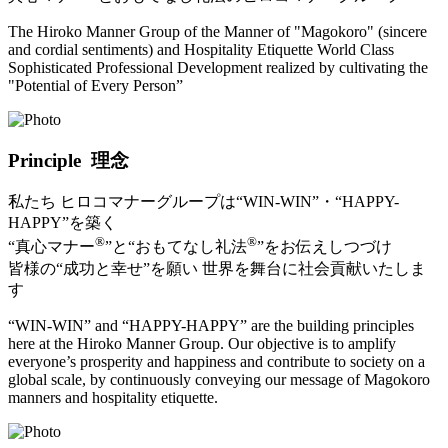
The Hiroko Manner Group of the Manner of "Magokoro" (sincere
and cordial sentiments) and Hospitality Etiquette World Class
Sophisticated Professional Development realized by cultivating the
"Potential of Every Person”
Principle
理念
私たち ヒロコマナーグループは
“WIN-WIN”・“HAPPY-
HAPPY”
を築く
®
®
“真心マナー
”と“おもてなし礼法
”をお伝えしつづけ
皆様の“成功と幸せ”を願い 世界を舞台に社会貢献いたしま
す
“WIN-WIN”
and
“HAPPY-HAPPY”
are the building principles
here at the Hiroko Manner Group. Our objective is to amplify
everyone’s prosperity and happiness and contribute to society on a
global scale, by continuously conveying our message of Magokoro
manners and hospitality etiquette.