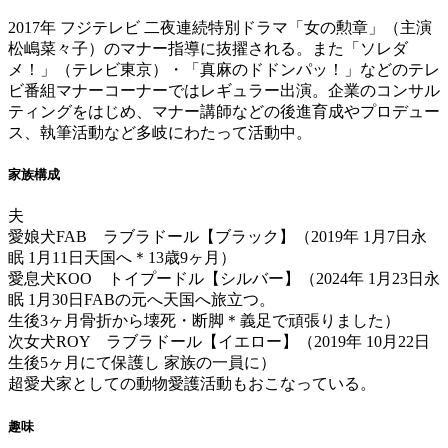
2017年 フジテレビ 二夜連続特別ドラマ「女の勲章」（主演
松嶋菜々子）のマナー指導に抜擢される。また「ソレダ
メ！」（テレビ東京）・「真麻のドドンパッ！」などのテレ
ビ番組マナーコーナーではレギュラー出演。企業のコンサル
ティングをはじめ、マナー講師などの後進育成やプロデュー
ス、執筆活動など多岐にわたって活動中。
家族構成
夫
愛娘犬FAB ラブラドール【ブラック】（2019年 1月7日永
眠 1月11日天国へ＊13歳9ヶ月）
愛息犬KOO トイプードル【シルバー】（2024年 1月23日永
眠 1月30日FABの元へ天国へ旅立つ。
生後3ヶ月骨折から壊死・断脚＊義足で頑張りました）
次女犬ROY ラブラドール【イエロー】（2019年 10月22日
生後5ヶ月にて保護し 家族の一員に）
超愛犬家としての動物愛護活動もおこなっている。
趣味