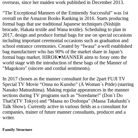
overseas, since her maiden work published in December 2013.
“The Exceptional Manners of the Eminently Successful” was 1st
overall on the Amazon Books Ranking in 2016. Starts producing
formal bags that use traditional Japanese techniques (Nishijin
brocade, Hakata textile and Wana textile). Scheduling to plan in
2017, design and produce formal bags for use on special occasions
including important ceremonial occasions such as graduation and
school entrance ceremonies. Created by “Iwasa” a-well established
bag manufacturer who has 90% of the market share in Japan’s
formal bags market. HIROK♥MANNER aims to foray onto the
world stage with the introduction of these bags of the Manner of
"Magokoro" (sincere and cordial sentiments).
In 2017 chosen as the manner consultant for the 2part FUJI TV
Special TV Movie “Onna no Kunsho” (A Woman`s Pride) (starring
Nanako Matsushima). Making regular appearances in the manner
sections during TV programs such as ”Soredame!” (Don`t Do
That!)(TV Tokyo) and “Maasa no Dodonpa” (Maasa Takahashi`s
Talk Show). Currently active in various fields as a consultant for
companies, trainer of future manner consultants, producer and a
writer.
Family Structure