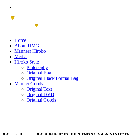
Home
About HMG
Manners Hiroko
Media
Hiroko Style
Philosophy
Original Bag
Original Black Formal Bag
Manner Goods
Original Text
Original DVD
Original Goods