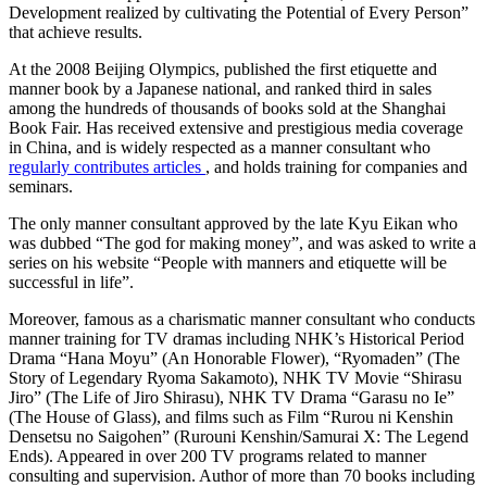
Development realized by cultivating the Potential of Every Person”
that achieve results.
At the 2008 Beijing Olympics, published the first etiquette and
manner book by a Japanese national, and ranked third in sales
among the hundreds of thousands of books sold at the Shanghai
Book Fair. Has received extensive and prestigious media coverage
in China, and is widely respected as a manner consultant who
regularly contributes articles
, and holds training for companies and
seminars.
The only manner consultant approved by the late Kyu Eikan who
was dubbed “The god for making money”, and was asked to write a
series on his website “People with manners and etiquette will be
successful in life”.
Moreover, famous as a charismatic manner consultant who conducts
manner training for TV dramas including NHK’s Historical Period
Drama “Hana Moyu” (An Honorable Flower), “Ryomaden” (The
Story of Legendary Ryoma Sakamoto), NHK TV Movie “Shirasu
Jiro” (The Life of Jiro Shirasu), NHK TV Drama “Garasu no Ie”
(The House of Glass), and films such as Film “Rurou ni Kenshin
Densetsu no Saigohen” (Rurouni Kenshin/Samurai X: The Legend
Ends). Appeared in over 200 TV programs related to manner
consulting and supervision. Author of more than 70 books including